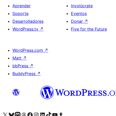
Aprender
Involúcrate
Soporte
Eventos
Desarrolladores
Donar
↗
WordPress.tv
↗
Five for the Future
WordPress.com
↗
Matt
↗
bbPress
↗
BuddyPress
↗
Visita nuestra cuenta de X (anteriormente Twitter)
Visita nuestra cuenta de Bluesky
Visita nuestra cuenta de Mastodon
Visita nuestra cuenta de Threads
Visita nuestra página de Facebook
Visita nuestra cuenta de Instagram
Visita nuestra cuenta de LinkedIn
Visita nuestra cuenta de TikTok
Visita nuestro canal de YouTube
Visita nuestra cuenta de Tumblr