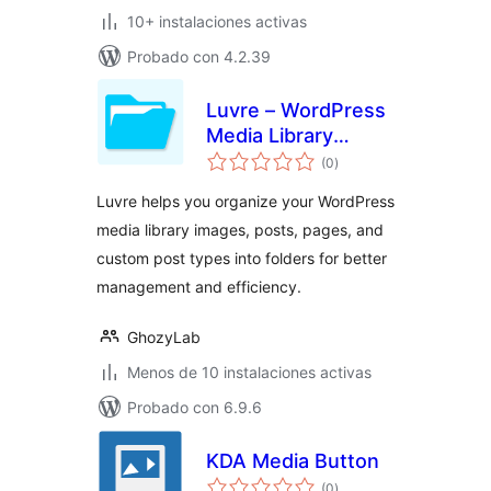
10+ instalaciones activas
Probado con 4.2.39
Luvre – WordPress
Media Library
evaluación
Folders
(0
)
total
Luvre helps you organize your WordPress
media library images, posts, pages, and
custom post types into folders for better
management and efficiency.
GhozyLab
Menos de 10 instalaciones activas
Probado con 6.9.6
KDA Media Button
evaluación
(0
)