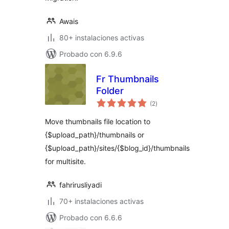
Awais
80+ instalaciones activas
Probado con 6.9.6
Fr Thumbnails
Folder
evaluación
(2
)
total
Move thumbnails file location to
{$upload_path}/thumbnails or
{$upload_path}/sites/{$blog_id}/thumbnails
for multisite.
fahrirusliyadi
70+ instalaciones activas
Probado con 6.6.6