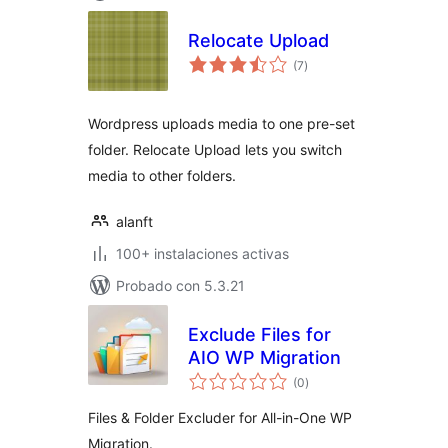
Relocate Upload
evaluación
(7
)
total
Wordpress uploads media to one pre-set
folder. Relocate Upload lets you switch
media to other folders.
alanft
100+ instalaciones activas
Probado con 5.3.21
Exclude Files for
AIO WP Migration
evaluación
(0
)
total
Files & Folder Excluder for All-in-One WP
Migration.