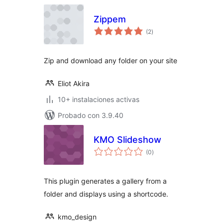
Zippem
evaluación
(2
)
total
Zip and download any folder on your site
Eliot Akira
10+ instalaciones activas
Probado con 3.9.40
KMO Slideshow
evaluación
(0
)
total
This plugin generates a gallery from a
folder and displays using a shortcode.
kmo_design