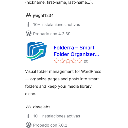
(nickname, first-name, last-name…).
jwight1234
10+ instalaciones activas
Probado con 4.2.39
Folderra – Smart
Folder Organizer
evaluación
for WordPress
(0
)
total
Pages & Posts
Visual folder management for WordPress
— organize pages and posts into smart
folders and keep your media library
clean.
davelabs
10+ instalaciones activas
Probado con 7.0.2