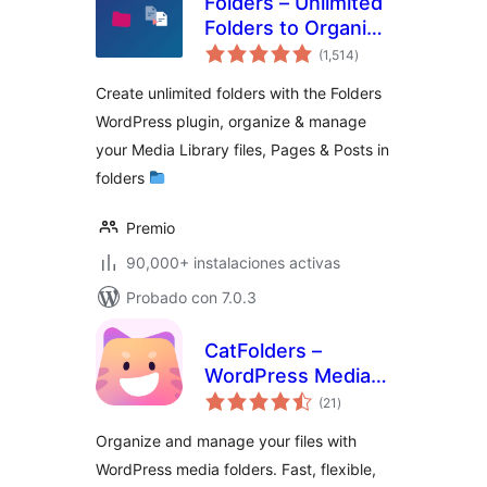
Folders – Unlimited
Folders to Organize
evaluación
Media Library
(1,514
)
total
Folder, Pages,
Create unlimited folders with the Folders
Posts, File Manager
WordPress plugin, organize & manage
your Media Library files, Pages & Posts in
folders
Premio
90,000+ instalaciones activas
Probado con 7.0.3
CatFolders –
WordPress Media
evaluación
Library Folders &
(21
)
total
Categories
Organize and manage your files with
WordPress media folders. Fast, flexible,