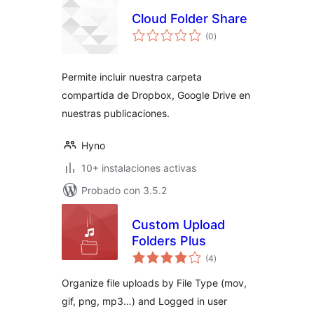
Cloud Folder Share
evaluación
(0
)
total
Permite incluir nuestra carpeta
compartida de Dropbox, Google Drive en
nuestras publicaciones.
Hyno
10+ instalaciones activas
Probado con 3.5.2
Custom Upload
Folders Plus
evaluación
(4
)
total
Organize file uploads by File Type (mov,
gif, png, mp3…) and Logged in user