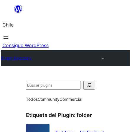
Saltar
al
Chile
contenido
Consigue WordPress
Plugin Directory
Buscar
Todos
Community
Commercial
Etiqueta del Plugin:
folder