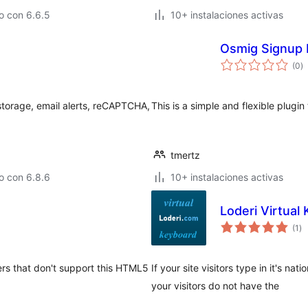
o con 6.6.5
10+ instalaciones activas
Osmig Signup 
e
(0
)
to
storage, email alerts, reCAPTCHA,
This is a simple and flexible plugin
tmertz
o con 6.8.6
10+ instalaciones activas
Loderi Virtual
ev
(1
)
to
ers that don't support this HTML5
If your site visitors type in it's n
your visitors do not have the