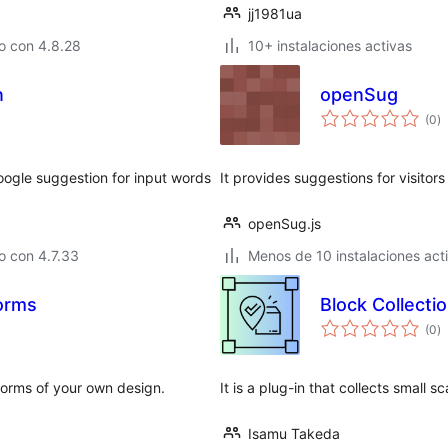
jj1981ua
o con 4.8.28
10+ instalaciones activas
n
openSug
e
(0
)
to
ogle suggestion for input words
It provides suggestions for visitor
openSug.js
o con 4.7.33
Menos de 10 instalaciones act
orms
Block Collecti
e
(0
)
to
 forms of your own design.
It is a plug-in that collects small s
Isamu Takeda