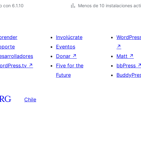
 con 6.1.10
Menos de 10 instalaciones act
prender
Involúcrate
WordPres
oporte
Eventos
↗
esarrolladores
Donar
↗
Matt
↗
ordPress.tv
↗
Five for the
bbPress
Future
BuddyPre
Chile