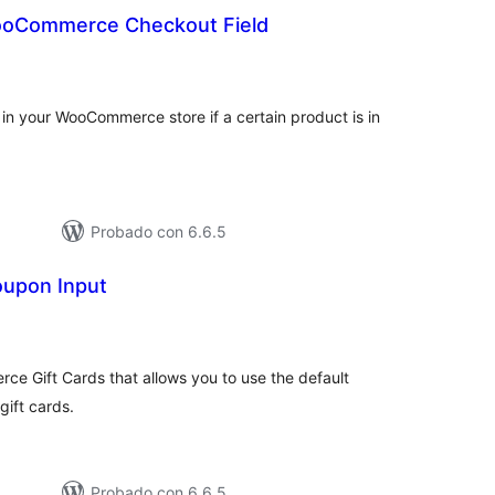
ooCommerce Checkout Field
valuación
otal
 in your WooCommerce store if a certain product is in
Probado con 6.6.5
oupon Input
aluación
tal
ce Gift Cards that allows you to use the default
ift cards.
Probado con 6.6.5