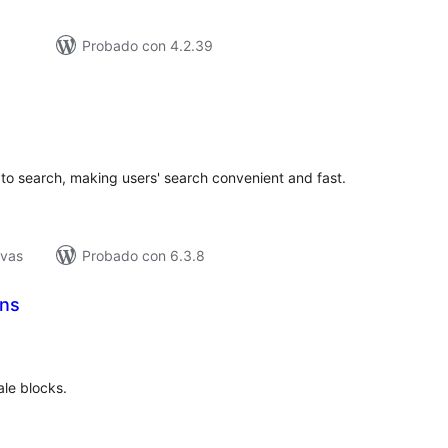
Probado con 4.2.39
valuación
tal
s to search, making users' search convenient and fast.
ivas
Probado con 6.3.8
ons
valuación
tal
cale blocks.