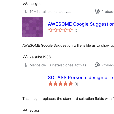
neilgee
10+ instalaciones activas
Probad
AWESOME Google Suggestio
evaluación
(0
)
total
AWESOME Google Suggestion will enable us to show go
keisuke1988
Menos de 10 instalaciones activas
Probad
SOLASS Personal design of f
evaluación
(1
)
total
This plugin replaces the standard selection fields with
solass