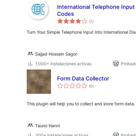
International Telephone Input
Codes
evaluación
(7
)
total
Turn Your Simple Telephone Input Into International Di
Sajjad Hossain Sagor
1,000+ instalaciones activas
Probado
Form Data Collector
evaluación
(0
)
total
This plugin will help you to collect and store form data.
Tauno Hanni
300+ instalaciones activas
Probado