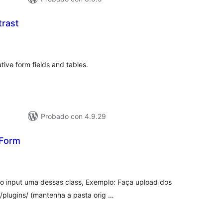
trast
valuación
tal
ative form fields and tables.
Probado con 4.9.29
 Form
valuación
tal
 input uma dessas class, Exemplo: Faça upload dos
/plugins/ (mantenha a pasta orig …