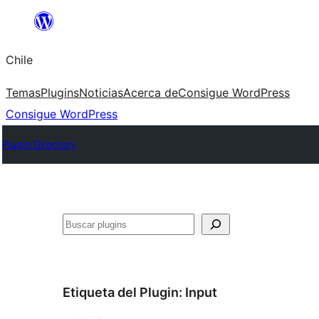
Saltar
al
Chile
contenido
Temas
Plugins
Noticias
Acerca de
Consigue WordPress
Consigue WordPress
Plugin Directory
Buscar
Etiqueta del Plugin:
Input