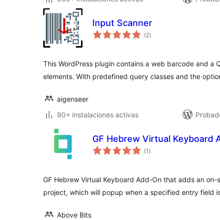
Input Scanner
evaluación
(2
)
total
This WordPress plugin contains a web barcode and a 
elements. With predefined query classes and the optio
aigenseer
90+ instalaciones activas
Probad
GF Hebrew Virtual Keyboard
evaluación
(1
)
total
GF Hebrew Virtual Keyboard Add-On that adds an on-sc
project, which will popup when a specified entry field i
Above Bits