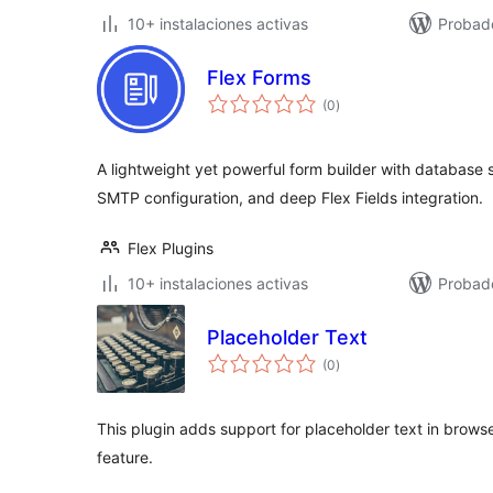
10+ instalaciones activas
Probad
Flex Forms
evaluación
(0
)
total
A lightweight yet powerful form builder with database 
SMTP configuration, and deep Flex Fields integration.
Flex Plugins
10+ instalaciones activas
Probad
Placeholder Text
evaluación
(0
)
total
This plugin adds support for placeholder text in brows
feature.