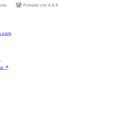
ivas
Probado con 6.8.6
s.com
↗
ss
↗