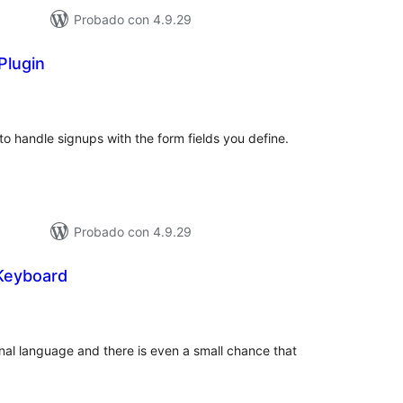
Probado con 4.9.29
Plugin
valuación
tal
 to handle signups with the form fields you define.
Probado con 4.9.29
 Keyboard
aluación
tal
ational language and there is even a small chance that