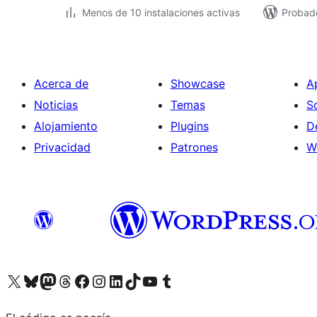
Menos de 10 instalaciones activas
Probado
Acerca de
Showcase
A
Noticias
Temas
S
Alojamiento
Plugins
D
Privacidad
Patrones
W
Visita nuestra cuenta de X (anteriormente Twitter)
Visita nuestra cuenta de Bluesky
Visita nuestra cuenta de Mastodon
Visita nuestra cuenta de Threads
Visita nuestra página de Facebook
Visita nuestra cuenta de Instagram
Visita nuestra cuenta de LinkedIn
Visita nuestra cuenta de TikTok
Visita nuestro canal de YouTube
Visita nuestra cuenta de Tumblr