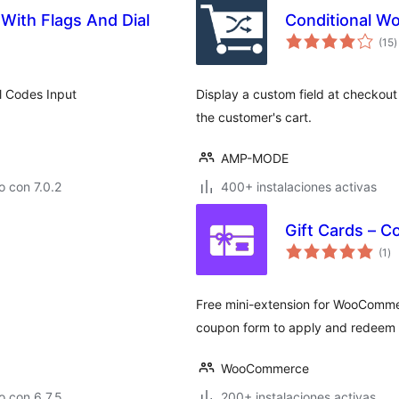
 With Flags And Dial
Conditional W
e
(15
)
t
al Codes Input
Display a custom field at checkout
the customer's cart.
AMP-MODE
 con 7.0.2
400+ instalaciones activas
Gift Cards – C
ev
(1
)
to
Free mini-extension for WooCommer
coupon form to apply and redeem g
WooCommerce
 con 6.7.5
200+ instalaciones activas