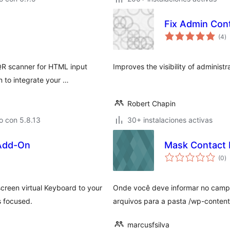
Fix Admin Con
e
(4
)
to
QR scanner for HTML input
Improves the visibility of administr
n to integrate your …
Robert Chapin
o con 5.8.13
30+ instalaciones activas
 Add-On
Mask Contact
e
(0
)
to
reen virtual Keyboard to your
Onde você deve informar no campo
s focused.
arquivos para a pasta /wp-content
marcusfsilva