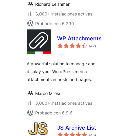
Richard Leishman
3,000+ instalaciones activas
Probado con 6.2.10
WP Attachments
evaluación
(42
)
total
A powerful solution to manage and
display your WordPress media
attachments in posts and pages.
Marco Milesi
3,000+ instalaciones activas
Probado con 6.9.6
JS Archive List
evaluación
(45
)