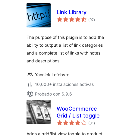
Link Library
evaluación
(97
)
total
The purpose of this plugin is to add the
ability to output a list of link categories
and a complete list of links with notes
and descriptions.
Yannick Lefebvre
10,000+ instalaciones activas
Probado con 6.9.6
WooCommerce
Grid / List toggle
evaluación
(31
)
total
Adds a grid/list view toggle to product