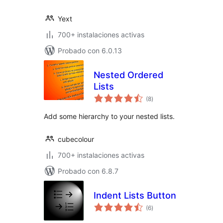
Yext
700+ instalaciones activas
Probado con 6.0.13
Nested Ordered
Lists
evaluación
(8
)
total
Add some hierarchy to your nested lists.
cubecolour
700+ instalaciones activas
Probado con 6.8.7
Indent Lists Button
evaluación
(6
)
total