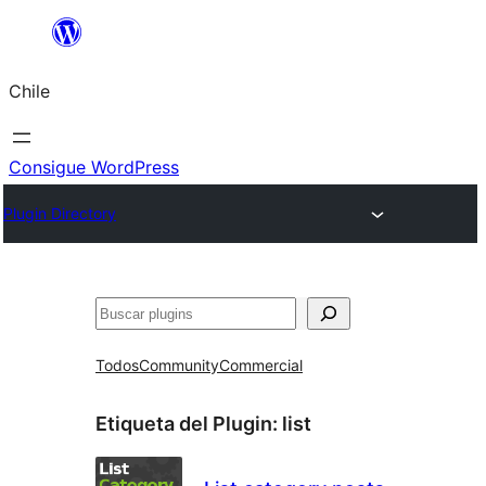
Saltar
al
Chile
contenido
Consigue WordPress
Plugin Directory
Buscar
Todos
Community
Commercial
Etiqueta del Plugin:
list