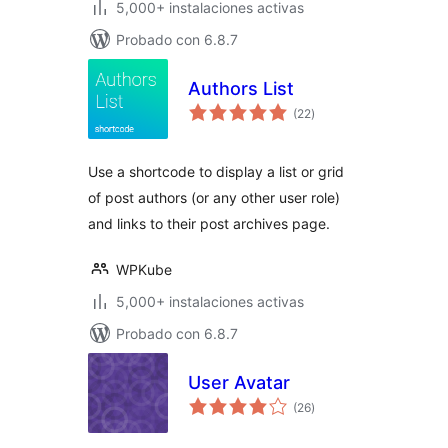
5,000+ instalaciones activas
Probado con 6.8.7
Authors List
evaluación
(22
)
total
Use a shortcode to display a list or grid
of post authors (or any other user role)
and links to their post archives page.
WPKube
5,000+ instalaciones activas
Probado con 6.8.7
User Avatar
evaluación
(26
)
total