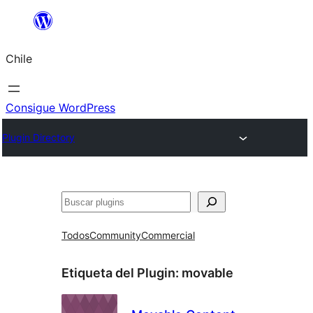
Saltar
al
Chile
contenido
Consigue WordPress
Plugin Directory
Buscar
Todos
Community
Commercial
Etiqueta del Plugin:
movable