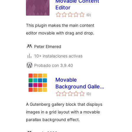
Movable Content
Editor
evaluación
(0
)
total
This plugin makes the main content
editor movable with drag and drop.
Peter Elmered
10+ instalaciones activas
Probado con 3.9.40
Movable
Background Gallery
evaluación
Block
(0
)
total
A Gutenberg gallery block that displays
images in a grid layout with a movable
parallax background effect.