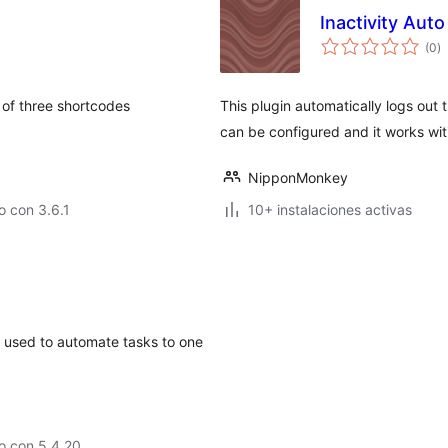
Inactivity Auto
e
(0
)
to
 of three shortcodes
This plugin automatically logs out t
can be configured and it works wi
NipponMonkey
 con 3.6.1
10+ instalaciones activas
e used to automate tasks to one
o con 5.4.20