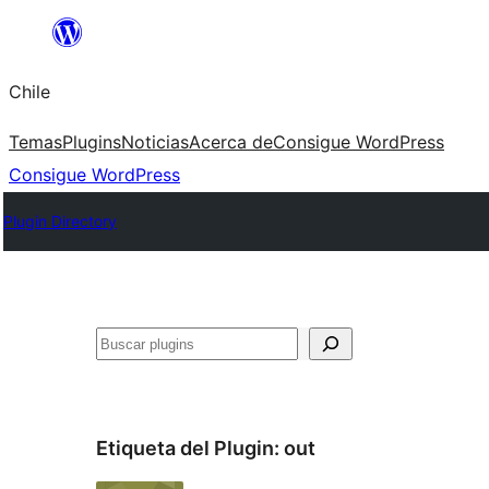
Saltar
al
Chile
contenido
Temas
Plugins
Noticias
Acerca de
Consigue WordPress
Consigue WordPress
Plugin Directory
Buscar
Etiqueta del Plugin:
out