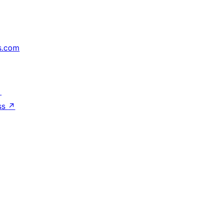
s.com
↗
ss
↗