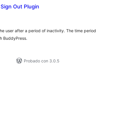
 Sign Out Plugin
valuación
tal
he user after a period of inactivity. The time period
th BuddyPress.
Probado con 3.0.5