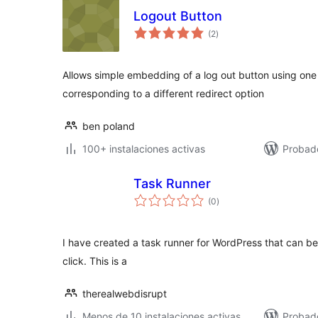
Logout Button
evaluación
(2
)
total
Allows simple embedding of a log out button using one
corresponding to a different redirect option
ben poland
100+ instalaciones activas
Probado
Task Runner
evaluación
(0
)
total
I have created a task runner for WordPress that can b
click. This is a
therealwebdisrupt
Menos de 10 instalaciones activas
Probad