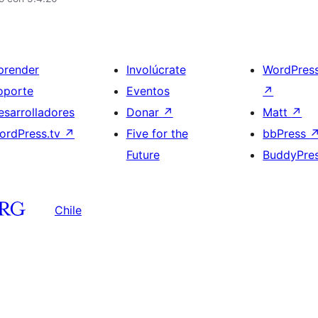
prender
Involúcrate
WordPres
oporte
Eventos
↗
esarrolladores
Donar
↗
Matt
↗
ordPress.tv
↗
Five for the
bbPress
Future
BuddyPre
Chile