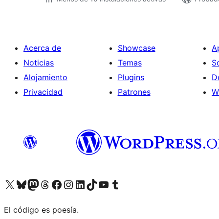
Acerca de
Showcase
A
Noticias
Temas
S
Alojamiento
Plugins
D
Privacidad
Patrones
W
Visita nuestra cuenta de X (anteriormente Twitter)
Visita nuestra cuenta de Bluesky
Visita nuestra cuenta de Mastodon
Visita nuestra cuenta de Threads
Visita nuestra página de Facebook
Visita nuestra cuenta de Instagram
Visita nuestra cuenta de LinkedIn
Visita nuestra cuenta de TikTok
Visita nuestro canal de YouTube
Visita nuestra cuenta de Tumblr
El código es poesía.