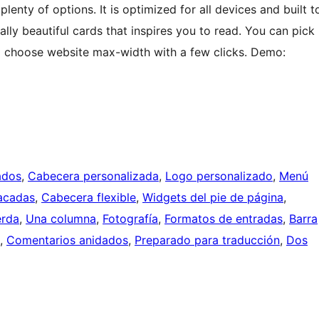
plenty of options. It is optimized for all devices and built t
lly beautiful cards that inspires you to read. You can pick
and choose website max-width with a few clicks. Demo:
ados
, 
Cabecera personalizada
, 
Logo personalizado
, 
Menú
acadas
, 
Cabecera flexible
, 
Widgets del pie de página
, 
erda
, 
Una columna
, 
Fotografía
, 
Formatos de entradas
, 
Barra
, 
Comentarios anidados
, 
Preparado para traducción
, 
Dos