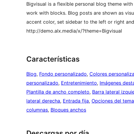
Bigvisual is a flexible personal blog theme with 
work with blocks. Blog posts are shown as visua
accent color, set sidebar to the left or right 
http://demo.alx.media/x/?theme=Bigvisual
Características
Blog
, 
Fondo personalizado
, 
Colores personaliz
personalizado
, 
Entretenimiento
, 
Imágenes dest
Plantilla de ancho completo
, 
Barra lateral izqui
lateral derecha
, 
Entrada fija
, 
Opciones del tema
columnas
, 
Bloques anchos
Descargas por día