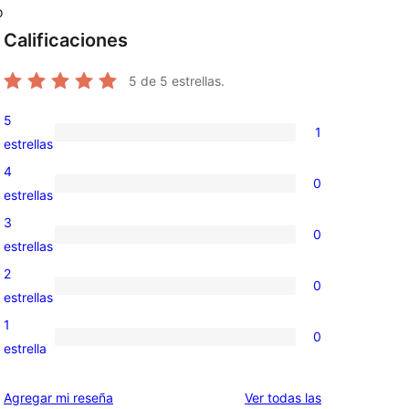
o
Calificaciones
5
de 5 estrellas.
5
1
1
estrellas
valoración
4
0
de
0
estrellas
5
valoraciones
3
0
estrellas
de
0
estrellas
4
valoraciones
2
0
estrellas
de
0
estrellas
3
valoraciones
1
0
estrellas
de
0
estrella
2
valoraciones
estrellas
de
reseñas
Agregar mi reseña
Ver todas las