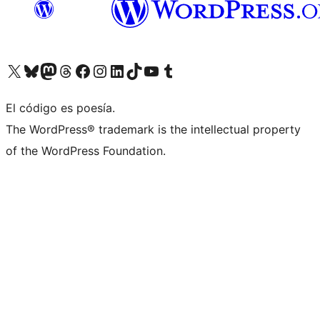
Visita nuestra cuenta de X (anteriormente Twitter)
Visita nuestra cuenta de Bluesky
Visita nuestra cuenta de Mastodon
Visita nuestra cuenta de Threads
Visita nuestra página de Facebook
Visita nuestra cuenta de Instagram
Visita nuestra cuenta de LinkedIn
Visita nuestra cuenta de TikTok
Visita nuestro canal de YouTube
Visita nuestra cuenta de Tumblr
El código es poesía.
The WordPress® trademark is the intellectual property
of the WordPress Foundation.