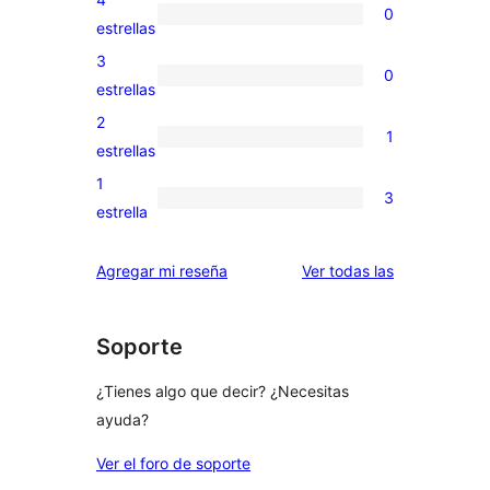
0
de
0
estrellas
5
valoraciones
3
0
estrellas
de
0
estrellas
4
valoraciones
2
1
estrellas
de
1
estrellas
3
valoración
1
3
estrellas
de
3
estrella
2
valoraciones
estrellas
de
reseñas
Agregar mi reseña
Ver todas las
1
estrellas
Soporte
¿Tienes algo que decir? ¿Necesitas
ayuda?
Ver el foro de soporte