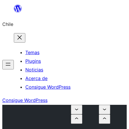
Saltar
al
Chile
contenido
Temas
Plugins
Noticias
Acerca de
Consigue WordPress
Consigue WordPress