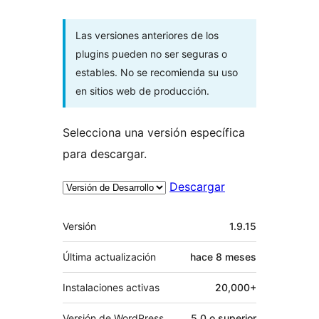
Las versiones anteriores de los
plugins pueden no ser seguras o
estables. No se recomienda su uso
en sitios web de producción.
Selecciona una versión específica
para descargar.
Descargar
Meta
Versión
1.9.15
Última actualización
hace
8 meses
Instalaciones activas
20,000+
Versión de WordPress
5.0 o superior