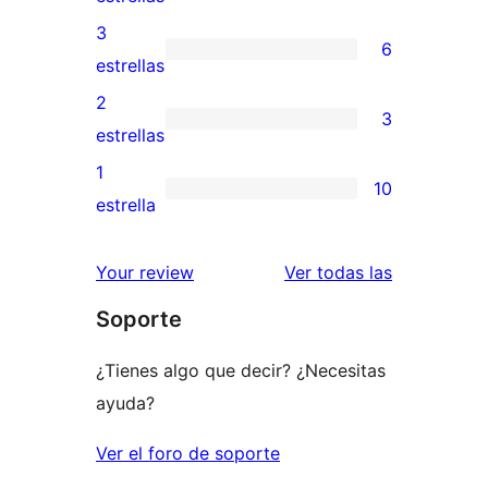
5
valoraciones
3
6
estrellas
de
6
estrellas
4
valoraciones
2
3
estrellas
de
3
estrellas
3
valoraciones
1
10
estrellas
de
10
estrella
2
valoraciones
estrellas
de
reseñas
Your review
Ver todas las
1
Soporte
estrellas
¿Tienes algo que decir? ¿Necesitas
ayuda?
Ver el foro de soporte