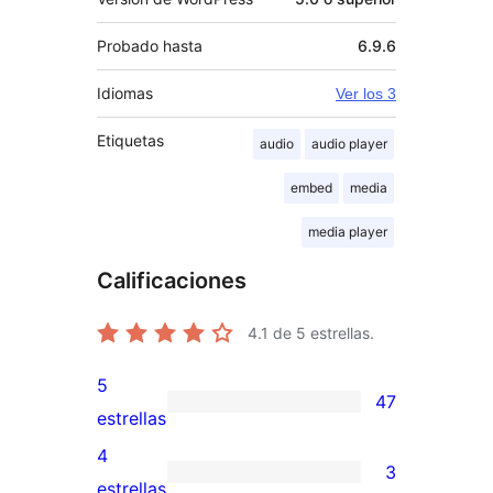
Probado hasta
6.9.6
Idiomas
Ver los 3
Etiquetas
audio
audio player
embed
media
media player
Calificaciones
4.1
de 5 estrellas.
5
47
47
estrellas
valoraciones
4
3
de
3
estrellas