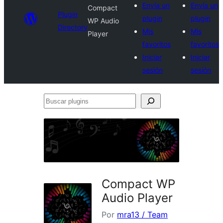
Envía un
Envía un
Compact
Plugin
plugin
plugin
WP Audio
Directory
Mis
Mis
Player
favoritos
favoritos
Iniciar
Iniciar
sesión
sesión
Buscar
plugins
Compact WP
Audio Player
Por
mra13 / Team