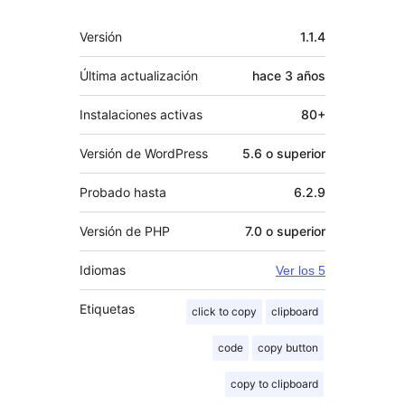
Meta
Versión
1.1.4
Última actualización
hace
3 años
Instalaciones activas
80+
Versión de WordPress
5.6 o superior
Probado hasta
6.2.9
Versión de PHP
7.0 o superior
Idiomas
Ver los 5
Etiquetas
click to copy
clipboard
code
copy button
copy to clipboard