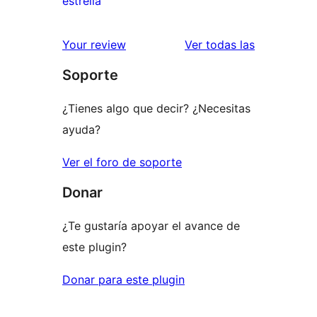
estrella
2
valoraciones
estrellas
de
reseñas
Your review
Ver todas las
1
Soporte
estrellas
¿Tienes algo que decir? ¿Necesitas
ayuda?
Ver el foro de soporte
Donar
¿Te gustaría apoyar el avance de
este plugin?
Donar para este plugin