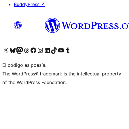
BuddyPress
↗
Visita nuestra cuenta de X (anteriormente Twitter)
Visita nuestra cuenta de Bluesky
Visita nuestra cuenta de Mastodon
Visita nuestra cuenta de Threads
Visita nuestra página de Facebook
Visita nuestra cuenta de Instagram
Visita nuestra cuenta de LinkedIn
Visita nuestra cuenta de TikTok
Visita nuestro canal de YouTube
Visita nuestra cuenta de Tumblr
El código es poesía.
The WordPress® trademark is the intellectual property
of the WordPress Foundation.