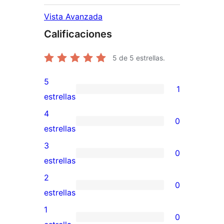
Vista Avanzada
Calificaciones
5
de 5 estrellas.
5
1
1
estrellas
valoración
4
0
de
0
estrellas
5
valoraciones
3
0
estrellas
de
0
estrellas
4
valoraciones
2
0
estrellas
de
0
estrellas
3
valoraciones
1
0
estrellas
de
0