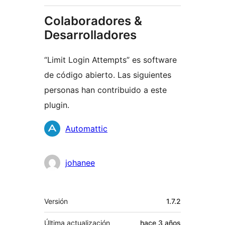
Colaboradores &
Desarrolladores
“Limit Login Attempts” es software
de código abierto. Las siguientes
personas han contribuido a este
plugin.
Colaboradores
Automattic
johanee
Meta
Versión
1.7.2
Última actualización
hace
3 años