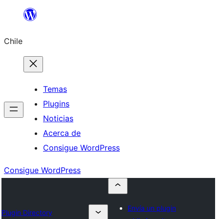
Saltar
al
Chile
contenido
Temas
Plugins
Noticias
Acerca de
Consigue WordPress
Consigue WordPress
Envía un plugin
Plugin Directory