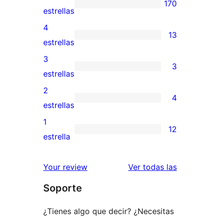
170
170
estrellas
valoraciones
4
13
de
13
estrellas
5
valoraciones
3
3
estrellas
de
3
estrellas
4
valoraciones
2
4
estrellas
de
4
estrellas
3
valoraciones
1
12
estrellas
de
12
estrella
2
valoraciones
estrellas
de
reseñas
Your review
Ver todas las
1
Soporte
estrellas
¿Tienes algo que decir? ¿Necesitas