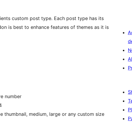
lients custom post type. Each post type has its
on is best to enhance features of themes as it is
A
d
N
A
P
S
ive number
T
4
P
be thumbnail, medium, large or any custom size
P