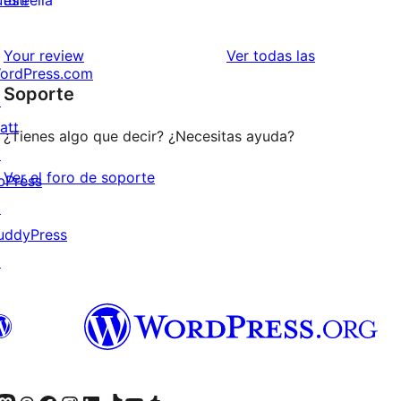
uture
estrella
2
valoraciones
estrellas
de
reseñas
Your review
Ver todas las
ordPress.com
1
Soporte
↗
estrellas
att
¿Tienes algo que decir? ¿Necesitas ayuda?
↗
Ver el foro de soporte
bPress
↗
uddyPress
↗