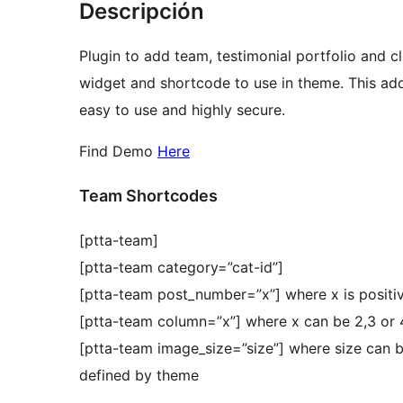
Descripción
Plugin to add team, testimonial portfolio and c
widget and shortcode to use in theme. This add
easy to use and highly secure.
Find Demo
Here
Team Shortcodes
[ptta-team]
[ptta-team category=”cat-id”]
[ptta-team post_number=”x”] where x is posit
[ptta-team column=”x”] where x can be 2,3 or 
[ptta-team image_size=”size”] where size can 
defined by theme