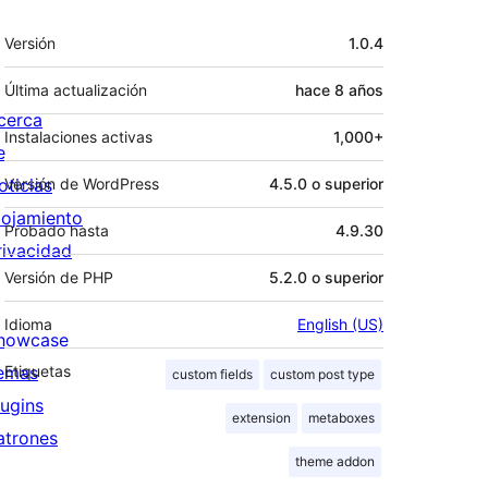
Meta
Versión
1.0.4
Última actualización
hace
8 años
cerca
Instalaciones activas
1,000+
e
oticias
Versión de WordPress
4.5.0 o superior
lojamiento
Probado hasta
4.9.30
rivacidad
Versión de PHP
5.2.0 o superior
Idioma
English (US)
howcase
emas
Etiquetas
custom fields
custom post type
lugins
extension
metaboxes
atrones
theme addon