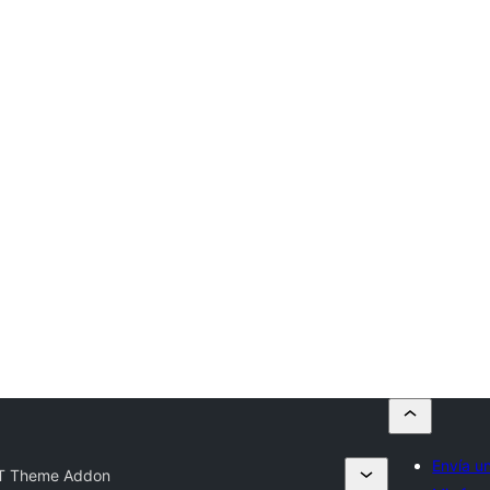
Envía u
T Theme Addon