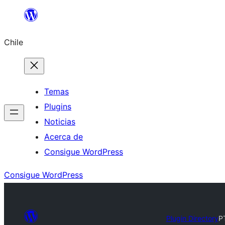
Saltar
al
Chile
contenido
Temas
Plugins
Noticias
Acerca de
Consigue WordPress
Consigue WordPress
Plugin Directory
P