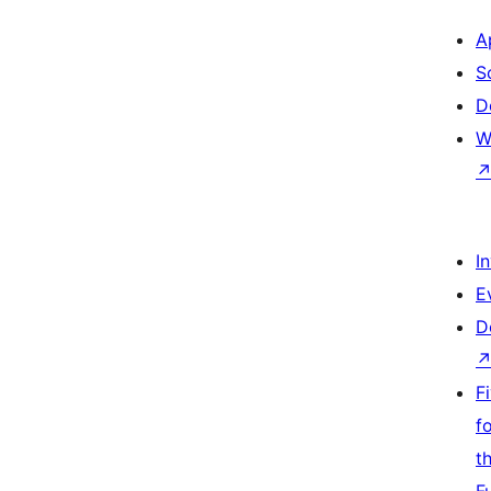
A
S
D
W
I
E
D
F
f
t