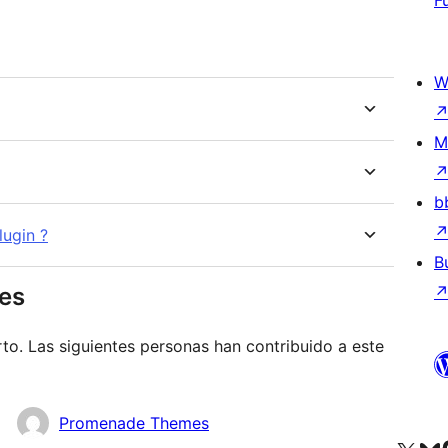
F
W
M
b
ugin ?
B
res
o. Las siguientes personas han contribuido a este
Promenade Themes