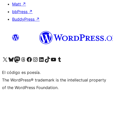
Matt
↗
bbPress
↗
BuddyPress
↗
Visita nuestra cuenta de X (anteriormente Twitter)
Visita nuestra cuenta de Bluesky
Visita nuestra cuenta de Mastodon
Visita nuestra cuenta de Threads
Visita nuestra página de Facebook
Visita nuestra cuenta de Instagram
Visita nuestra cuenta de LinkedIn
Visita nuestra cuenta de TikTok
Visita nuestro canal de YouTube
Visita nuestra cuenta de Tumblr
El código es poesía.
The WordPress® trademark is the intellectual property
of the WordPress Foundation.