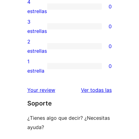
valoraciones
4
0
de
0
estrellas
5
valoraciones
3
0
estrellas
de
0
estrellas
4
valoraciones
2
0
estrellas
de
0
estrellas
3
valoraciones
1
0
estrellas
de
0
estrella
2
valoraciones
estrellas
de
reseñas
Your review
Ver todas las
1
Soporte
estrellas
¿Tienes algo que decir? ¿Necesitas
ayuda?