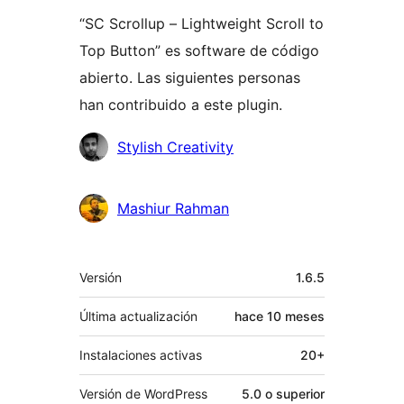
“SC Scrollup – Lightweight Scroll to
Top Button” es software de código
abierto. Las siguientes personas
han contribuido a este plugin.
Colaboradores
Stylish Creativity
Mashiur Rahman
Meta
Versión
1.6.5
Última actualización
hace
10 meses
Instalaciones activas
20+
Versión de WordPress
5.0 o superior