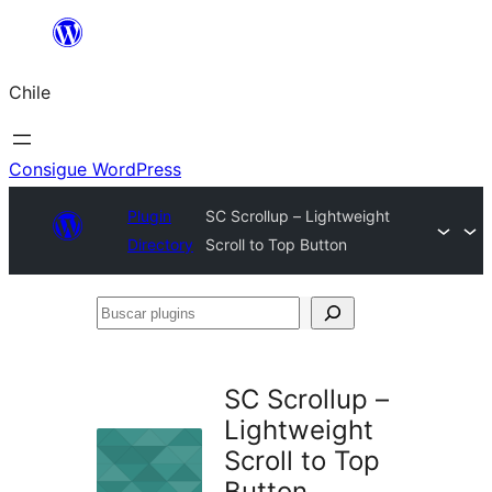
Saltar
al
Chile
contenido
Consigue WordPress
Plugin
SC Scrollup – Lightweight
Directory
Scroll to Top Button
Buscar
plugins
SC Scrollup –
Lightweight
Scroll to Top
Button