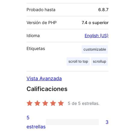
Probado hasta
6.8.7
Versión de PHP
7.4 o superior
Idioma
English (US)
Etiquetas
customizable
scroll to top
scrollup
Vista Avanzada
Calificaciones
5
de 5 estrellas.
5
3
3
estrellas