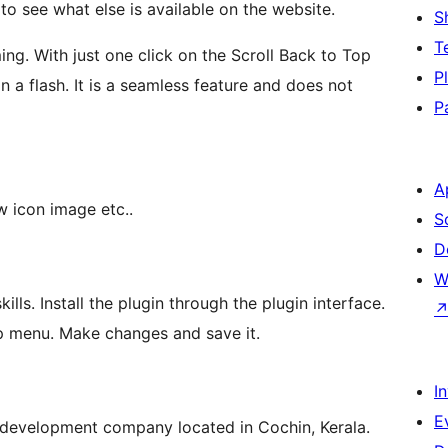
o see what else is available on the website.
S
T
ng. With just one click on the Scroll Back to Top
P
in a flash. It is a seamless feature and does not
P
A
w icon image etc..
S
D
W
ills. Install the plugin through the plugin interface.
p menu. Make changes and save it.
I
E
development company located in Cochin, Kerala.