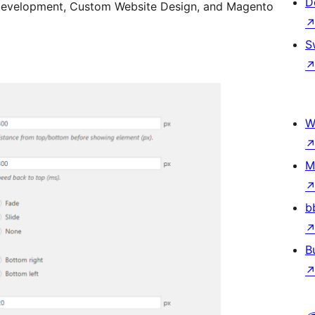
D
Development, Custom Website Design, and Magento
S
W
M
b
B