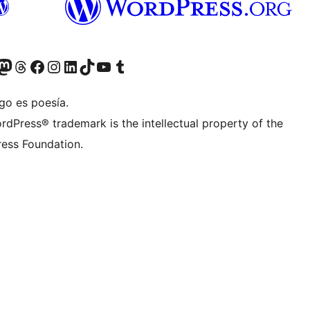
teriormente Twitter)
tra cuenta de Bluesky
sita nuestra cuenta de Mastodon
Visita nuestra cuenta de Threads
Visita nuestra página de Facebook
Visita nuestra cuenta de Instagram
Visita nuestra cuenta de LinkedIn
Visita nuestra cuenta de TikTok
Visita nuestro canal de YouTube
Visita nuestra cuenta de Tumblr
go es poesía.
rdPress® trademark is the intellectual property of the
ess Foundation.