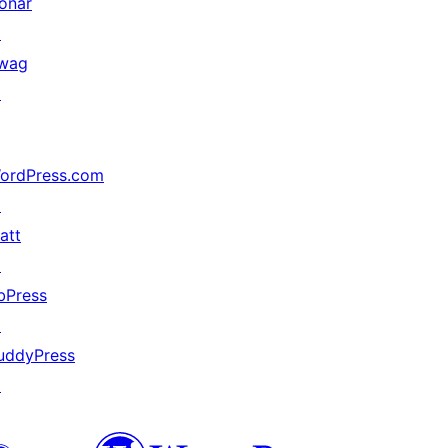
onar
↗
wag
↗
ordPress.com
↗
att
↗
bPress
↗
uddyPress
↗