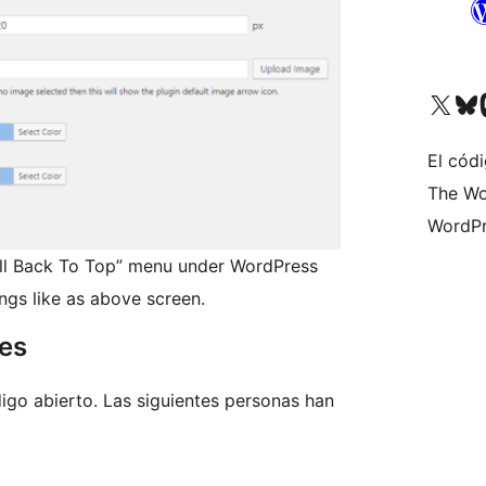
Visita nuestra cuenta de X (an
Visita nues
Vi
El códi
The Wo
WordPr
roll Back To Top” menu under WordPress
ngs like as above screen.
res
igo abierto. Las siguientes personas han