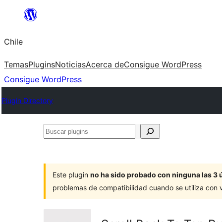
Saltar
al
Chile
contenido
Temas
Plugins
Noticias
Acerca de
Consigue WordPress
Consigue WordPress
Plugin Directory
Buscar
plugins
Este plugin
no ha sido probado con ninguna las 3 
problemas de compatibilidad cuando se utiliza con 