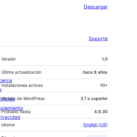
Descargar
Soporte
Meta
Versión
1.0
Última actualización
hace
8 años
cerca
Instalaciones activas
10+
e
oticias
Versión de WordPress
3.1 o superior
lojamiento
Probado hasta
4.9.30
rivacidad
Idioma
English (US)