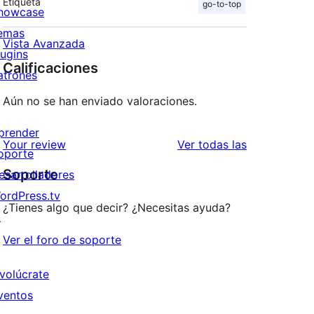
Etiqueta
go-to-top
howcase
emas
Vista Avanzada
lugins
Calificaciones
atrones
Aún no se han enviado valoraciones.
prender
reseñas
Your review
Ver todas las
oporte
Soporte
esarrolladores
ordPress.tv
¿Tienes algo que decir? ¿Necesitas ayuda?
↗
Ver el foro de soporte
nvolúcrate
ventos