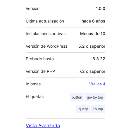
Meta
Versión
1.0.0
Última actualización
hace
6 años
Instalaciones activas
Menos de 10
Versión de WordPress
5.2 o superior
Probado hasta
5.3.22
Versión de PHP
7.2 o superior
Idiomas
Ver los 4
Etiquetas
button
go-to-top
jquery
To top
Vista Avanzada