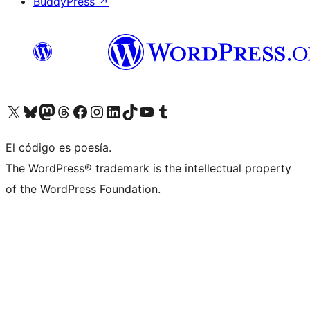
BuddyPress
↗
Visita nuestra cuenta de X (anteriormente Twitter)
Visita nuestra cuenta de Bluesky
Visita nuestra cuenta de Mastodon
Visita nuestra cuenta de Threads
Visita nuestra página de Facebook
Visita nuestra cuenta de Instagram
Visita nuestra cuenta de LinkedIn
Visita nuestra cuenta de TikTok
Visita nuestro canal de YouTube
Visita nuestra cuenta de Tumblr
El código es poesía.
The WordPress® trademark is the intellectual property
of the WordPress Foundation.