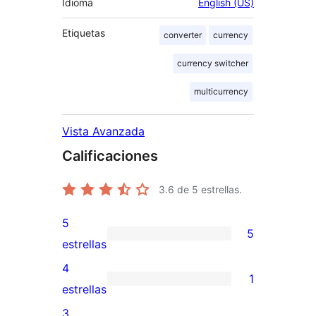
Idioma
English (US)
Etiquetas
converter
currency
currency switcher
multicurrency
Vista Avanzada
Calificaciones
3.6
de 5 estrellas.
5
5
5
estrellas
valoraciones
4
1
de
1
estrellas
5
valoración
3