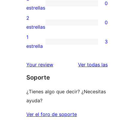
0
estrellas
de
0
estrellas
4
valoraciones
2
0
estrellas
de
0
estrellas
3
valoraciones
1
3
estrellas
de
3
estrella
2
valoraciones
estrellas
de
reseñas
Your review
Ver todas las
1
Soporte
estrellas
¿Tienes algo que decir? ¿Necesitas
ayuda?
Ver el foro de soporte