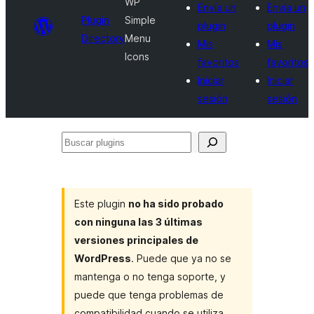
WP
Envía un
Envía un
Plugin
Simple
plugin
plugin
Directory
Menu
Mis
Mis
Icons
favoritos
favoritos
Iniciar
Iniciar
sesión
sesión
Buscar
plugins
Este plugin
no ha sido probado
con ninguna las 3 últimas
versiones principales de
WordPress
. Puede que ya no se
mantenga o no tenga soporte, y
puede que tenga problemas de
compatibilidad cuando se utiliza